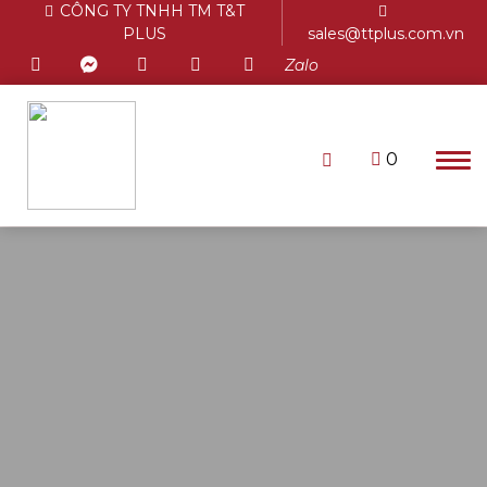
CÔNG TY TNHH TM T&T
PLUS
sales@ttplus.com.vn
Zalo
0
Chưa có sản phẩm trong giỏ
hàng.