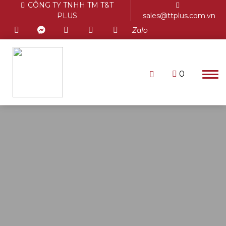
CÔNG TY TNHH TM T&T
PLUS
sales@ttplus.com.vn
Zalo
0
Chưa có sản phẩm trong giỏ
hàng.