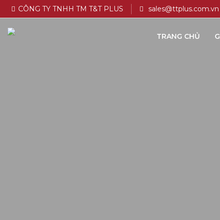
CÔNG TY TNHH TM T&T PLUS
sales@ttplus.com.vn
TRANG CHỦ
G