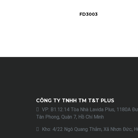
FD3003
CÔNG TY TNHH TM T&T PLUS
VP: B1.12.14 Tòa Nhà Lavida Plus, 1180A Đ
Tân Phong, Quận 7, Hồ Chí Minh
Kho: 4/22 Ngô Quang Thắm, Xã Nhơn Đức, Hu