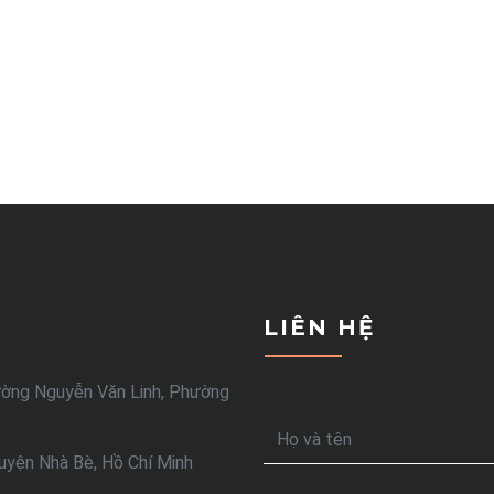
LIÊN HỆ
ường Nguyễn Văn Linh, Phường
yện Nhà Bè, Hồ Chí Minh