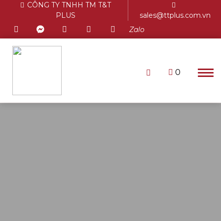
CÔNG TY TNHH TM T&T
PLUS
sales@ttplus.com.vn
Zalo
0
Chưa có sản phẩm trong giỏ
hàng.