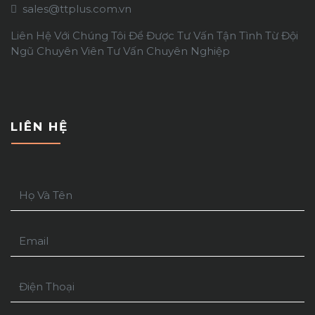
sales@ttplus.com.vn
Liên Hệ Với Chúng Tôi Để Được Tư Vấn Tận Tình Từ Đội
Ngũ Chuyên Viên Tư Vấn Chuyên Nghiệp
LIÊN HỆ