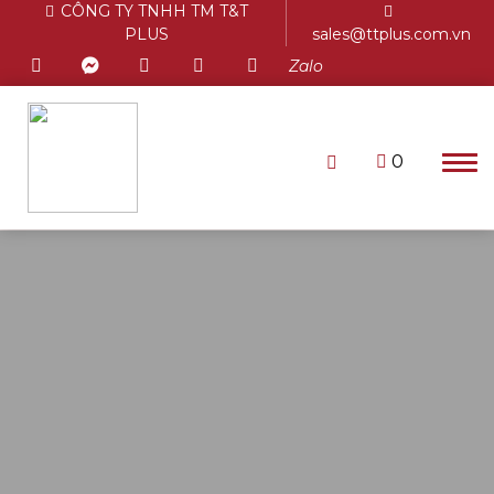
CÔNG TY TNHH TM T&T
PLUS
sales@ttplus.com.vn
Zalo
0
Chưa có sản phẩm trong giỏ
hàng.